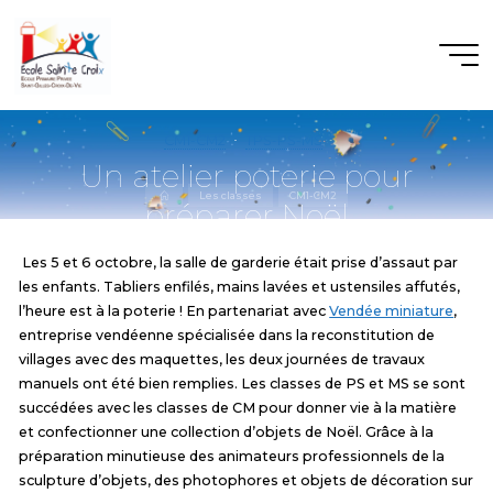
Aller
au
contenu
CM1-CM2
TPS-PS-MS
Un atelier poterie pour
Accueil
Les classes
CM1-CM2
préparer Noël
20 OCTOBRE 2023
Les 5 et 6 octobre, la salle de garderie était prise d’assaut par
les enfants. Tabliers enfilés, mains lavées et ustensiles affutés,
l’heure est à la poterie ! En partenariat avec
Vendée miniature
,
entreprise vendéenne spécialisée dans la reconstitution de
villages avec des maquettes, les deux journées de travaux
manuels ont été bien remplies. Les classes de PS et MS se sont
succédées avec les classes de CM pour donner vie à la matière
et confectionner une collection d’objets de Noël. Grâce à la
préparation minutieuse des animateurs professionnels de la
sculpture d’objets, des photophores et objets de décoration sur